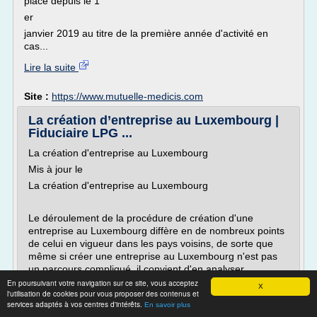
place depuis le 1
er
janvier 2019 au titre de la première année d'activité en
cas...
Lire la suite
Site :
https://www.mutuelle-medicis.com
La création d’entreprise au Luxembourg |
Fiduciaire LPG ...
La création d'entreprise au Luxembourg
Mis à jour le
La création d'entreprise au Luxembourg
Le déroulement de la procédure de création d'une
entreprise au Luxembourg diffère en de nombreux points
de celui en vigueur dans les pays voisins, de sorte que
même si créer une entreprise au Luxembourg n'est pas
un parcours compliqué, il convient d'en analyser
correctement chacune des...
En poursuivant votre navigation sur ce site, vous acceptez
X
l'utilisation de cookies pour vous proposer des contenus et
Lire la suite
services adaptés à vos centres d'intérêts.
En savoir plus