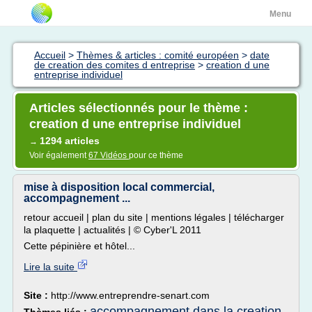
Menu
Accueil
>
Thèmes & articles : comité européen
>
date
de creation des comites d entreprise
>
creation d une
entreprise individuel
Articles sélectionnés pour le thème :
creation d une entreprise individuel
1294 articles
→
Voir également
67 Vidéos
pour ce thème
mise à disposition local commercial,
accompagnement ...
retour accueil | plan du site | mentions légales | télécharger
la plaquette | actualités | © Cyber'L 2011
Cette pépinière et hôtel...
Lire la suite
Site :
http://www.entreprendre-senart.com
accompagnement dans la creation