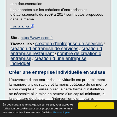
une documentation.
Les données sur les créations d'entreprises et
d'établissements de 2009 à 2017 sont toutes proposées
dans la même...
Lire la suite
Site :
https://www.insee.fr
creation d'entreprise de services
Thèmes liés :
/
creation d entreprise de services
creation d
/
entreprise restaurant
nombre de creation d
/
entreprise
creation d une entreprise
/
individuel
Créer une entreprise individuelle en Suisse
L'ouverture d'une entreprise individuelle est probablement
la manière la plus rapide et la moins coûteuse de se mettre
à son compte en Suisse puisque cette forme d'installation
ne nécessite ni la mise en oeuvre d'un capital minimum, ni
la signature de statuts, ni l'intervention d'un notaire.
En poursuivant votre navigation sur ce site, vous acceptez
X
l'utilisation de cookies pour vous proposer des contenus et
Pour autant, s'il est vrai que cette forme d'installation est
services adaptés à vos centres d'intérêts.
En savoir plus
plus rapide et moins coûteuse,...