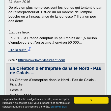
24 Mars 2016
De plus en plus nombreux sont les jeunes qui tentent le pari
de l'entrepreneuriat. Est-ce dû au marché de l'emploi
bouché ou à l'insouciance de la jeunesse ? Il y a un peu
des deux.
État des lieux
En 2015, la France comptait un peu moins de 1,5 million
d'employeurs et l'on estime à environ 50 000...
Lire la suite
Site :
http://www.lavoixletudiant.com
La Création d'entreprise dans le Nord - Pas
de Calais ...
La Création d'entreprise dans le Nord - Pas de Calais -
Picardie
Posté le
24 Mars 2016
En poursuivant votre navigation sur ce site, vous acceptez
X
De plus en plus nombreux sont les jeunes qui tentent le
l'utilisation de cookies pour vous proposer des contenus et
pari de l'entrepreneuriat. Est-ce dû au marché de l'emploi
services adaptés à vos centres d'intérêts.
En savoir plus
bouché ou à l'insouciance de la jeunesse ? Il y a un peu