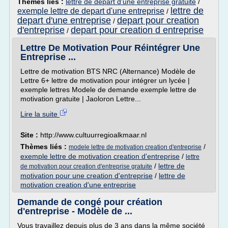
Thèmes liés :
lettre de depart d'une entreprise gratuite
/
lettre de
exemple lettre de depart d'une entreprise
/
depart d'une entreprise
depart pour creation
/
d'entreprise
depart pour creation d entreprise
/
Lettre De Motivation Pour Réintégrer Une
Entreprise ...
Lettre de motivation BTS NRC (Alternance) Modèle de
Lettre 6+ lettre de motivation pour intégrer un lycée |
exemple lettres Modele de demande exemple lettre de
motivation gratuite | Jaoloron Lettre...
Lire la suite
Site :
http://www.cultuurregioalkmaar.nl
Thèmes liés :
/
modele lettre de motivation creation d'entreprise
exemple lettre de motivation creation d'entreprise
/
lettre
/
lettre de
de motivation pour creation d'entreprise gratuite
motivation pour une creation d'entreprise
/
lettre de
motivation creation d'une entreprise
Demande de congé pour création
d'entreprise - Modèle de ...
Vous travaillez depuis plus de 3 ans dans la même société