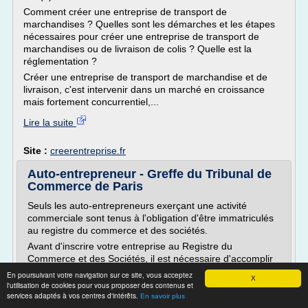
Comment créer une entreprise de transport de
marchandises ? Quelles sont les démarches et les étapes
nécessaires pour créer une entreprise de transport de
marchandises ou de livraison de colis ? Quelle est la
réglementation ?
Créer une entreprise de transport de marchandise et de
livraison, c'est intervenir dans un marché en croissance
mais fortement concurrentiel,...
Lire la suite
Site :
creerentreprise.fr
Auto-entrepreneur - Greffe du Tribunal de
Commerce de Paris
Seuls les auto-entrepreneurs exerçant une activité
commerciale sont tenus à l'obligation d'être immatriculés
au registre du commerce et des sociétés.
Avant d'inscrire votre entreprise au Registre du
Commerce et des Sociétés, il est nécessaire d'accomplir
certaines démarches. Des documents justificatifs seront
En poursuivant votre navigation sur ce site, vous acceptez
X
exigés pour compléter votre dossier d'immatriculation.
l'utilisation de cookies pour vous proposer des contenus et
services adaptés à vos centres d'intérêts.
En savoir plus
NB : Dépôt du...