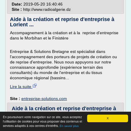
Date:
2019-05-20 16:40:46
Site :
http://www.radioalgerie.dz
Aide à la création et reprise d'entreprise à
Lorient ...
Accompagnement à la création et à la reprise d'entreprise
dans le Morbihan et le Finistère
Entreprise & Solutions Bretagne est spécialisé dans
l'accompagnement des porteurs de projets de création ou
de reprise d'entreprise. Nous nous appuyons sur notre
connaissance approfondie (expérience terrain des
consultants) du monde de l'entreprise et du tissus
économique régional (bassins...
Lire la suite
Site :
entreprise-solutions.com
Aide à la création et reprise d'entreprise à
Lorient ...
En poursuivant votre navigation sur ce site, vous acceptez
X
l'utilisation de cookies pour vous proposer des contenus et
Accompagnement à la création et à la reprise
services adaptés à vos centres d'intérêts.
En savoir plus
d'entreprise dans le Morbihan et le Finistère