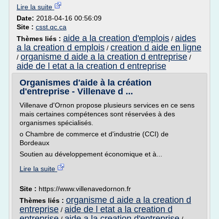
Lire la suite
Date:
2018-04-16 00:56:09
Site :
csst.qc.ca
aide a la creation d'emplois
aides
Thèmes liés :
/
a la creation d emplois
creation d aide en ligne
/
organisme d aide a la creation d entreprise
/
/
aide de l etat a la creation d entreprise
Organismes d'aide à la création
d'entreprise - Villenave d ...
Villenave d'Ornon propose plusieurs services en ce sens
mais certaines compétences sont réservées à des
organismes spécialisés.
o Chambre de commerce et d'industrie (CCI) de
Bordeaux
Soutien au développement économique et à...
Lire la suite
Site :
https://www.villenavedornon.fr
organisme d aide a la creation d
Thèmes liés :
entreprise
aide de l etat a la creation d
/
entreprise
aide a la creation d'entreprise