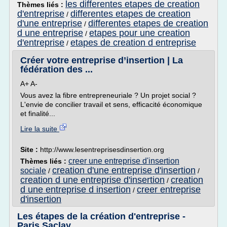
les differentes etapes de creation
Thèmes liés :
d'entreprise
differentes etapes de creation
/
d'une entreprise
differentes etapes de creation
/
d une entreprise
etapes pour une creation
/
d'entreprise
etapes de creation d entreprise
/
Créer votre entreprise d’insertion | La
fédération des ...
A+ A-
Vous avez la fibre entrepreneuriale ? Un projet social ?
L'envie de concilier travail et sens, efficacité économique
et finalité...
Lire la suite
Site :
http://www.lesentreprisesdinsertion.org
creer une entreprise d'insertion
Thèmes liés :
creation d'une entreprise d'insertion
sociale
/
/
creation d une entreprise d'insertion
creation
/
d une entreprise d insertion
creer entreprise
/
d'insertion
Les étapes de la création d'entreprise -
Paris Saclay