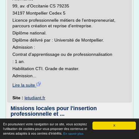
99, av. d'Occitanie CS 79235
34197 Montpellier Cedex 5
Licence professionnelle métiers de l'entrepreneuriat,
parcours création et reprise d'entreprise.
Diplôme national.
Diplôme délivré par : Université de Montpellier.
Admission :
Contrat d'apprentissage ou de professionnalisation
: 1 an.
Habilitation CTI. Grade de master.
Admission...
Lire la suite
Site :
letudiant.fr
Missions locales pour l'insertion
professionnelle et ...
Les missions locales pour l'insertion professionnelle et
En poursuivant votre navigation sur ce site, vous acceptez
X
sociale des jeunes (couramment appelées missions locales)
l'utilisation de cookies pour vous proposer des contenus et
services adaptés à vos centres d'intérêts.
sont, en France , des organismes chargés d'aider les
En savoir plus