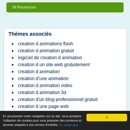
38 Ressources
Thèmes associés
creation d animations flash
creation d animation gratuit
logiciel de creation d animation
creation d un site web gratuitement
creation d animation
creation d'une animation
creation d animation video
creation d animation 3d
creation d'un blog professionnel gratuit
creation d une page web
logiciel creation logo entreprise gratuit
En poursuivant votre navigation sur ce site, vous acceptez
X
creation d image anime
l'utilisation de cookies pour vous proposer des contenus et
services adaptés à vos centres d'intérêts.
En savoir plus
creation d'un blog gratuit google