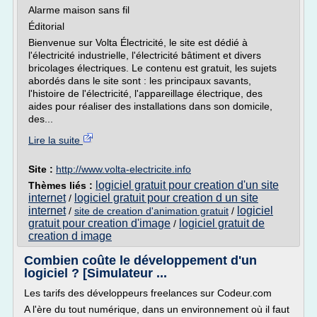
Alarme maison sans fil
Éditorial
Bienvenue sur Volta Électricité, le site est dédié à
l'électricité industrielle, l'électricité bâtiment et divers
bricolages électriques. Le contenu est gratuit, les sujets
abordés dans le site sont : les principaux savants,
l'histoire de l'électricité, l'appareillage électrique, des
aides pour réaliser des installations dans son domicile,
des...
Lire la suite
Site :
http://www.volta-electricite.info
logiciel gratuit pour creation d'un site
Thèmes liés :
internet
logiciel gratuit pour creation d un site
/
internet
logiciel
/
site de creation d'animation gratuit
/
gratuit pour creation d'image
logiciel gratuit de
/
creation d image
Combien coûte le développement d'un
logiciel ? [Simulateur ...
Les tarifs des développeurs freelances sur Codeur.com
A l'ère du tout numérique, dans un environnement où il faut