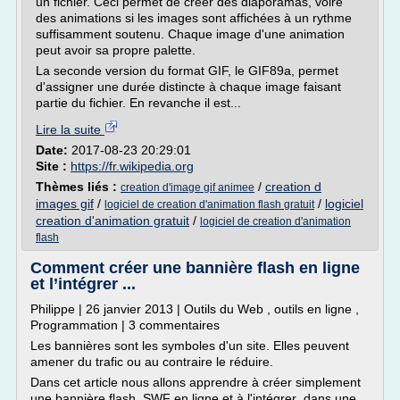
un fichier. Ceci permet de créer des diaporamas, voire
des animations si les images sont affichées à un rythme
suffisamment soutenu. Chaque image d'une animation
peut avoir sa propre palette.
La seconde version du format GIF, le GIF89a, permet
d'assigner une durée distincte à chaque image faisant
partie du fichier. En revanche il est...
Lire la suite
Date:
2017-08-23 20:29:01
Site :
https://fr.wikipedia.org
Thèmes liés :
/
creation d
creation d'image gif animee
images gif
/
/
logiciel
logiciel de creation d'animation flash gratuit
creation d'animation gratuit
/
logiciel de creation d'animation
flash
Comment créer une bannière flash en ligne
et l’intégrer ...
Philippe | 26 janvier 2013 | Outils du Web , outils en ligne ,
Programmation | 3 commentaires
Les bannières sont les symboles d'un site. Elles peuvent
amener du trafic ou au contraire le réduire.
Dans cet article nous allons apprendre à créer simplement
une bannière flash, SWF en ligne et à l'intégrer dans une