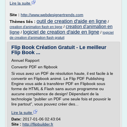
Lire la suite
Site :
http://www.webdesignertrends.com
outil de creation d'aide en ligne
Thèmes liés :
/
creation d'animation en
/
creation d'animation flash en ligne
logiciel de creation d'aide en ligne
ligne
/
/
logiciel
de creation d'animation flash gratuit
Flip Book Création Gratuit - Le meilleur
Flip Book ...
Annuel Rapport
Convertir PDF en flipbook
Si vous avez un PDF de résolution haute, il est facile à le
convertir en Flipbook animé. Le Flip PDF Publishing
Engine vous aide à transférer PDF en Flipbook sous
forme de HTML & Flash sans aucun programme ou
aucune compétence de design! Dépendant de la
technologie "publier un PDF une seule fois et pouvoir le
lire partout", vous pouvez créer des...
Lire la suite
Date:
2017-01-06 02:43:04
Site :
http://flipbuilder.fr