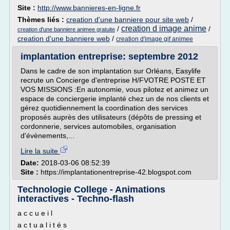
Site :
http://www.bannieres-en-ligne.fr
Thèmes liés :
creation d'une banniere pour site web
/
creation d image anime
/
/
creation d'une banniere animee gratuite
creation d'une banniere web
/
creation d'image gif animee
implantation entreprise: septembre 2012
Dans le cadre de son implantation sur Orléans, Easylife
recrute un Concierge d'entreprise H/FVOTRE POSTE ET
VOS MISSIONS :En autonomie, vous pilotez et animez un
espace de conciergerie implanté chez un de nos clients et
gérez quotidiennement la coordination des services
proposés auprès des utilisateurs (dépôts de pressing et
cordonnerie, services automobiles, organisation
d'évènements,...
Lire la suite
Date:
2018-03-06 08:52:39
Site :
https://implantationentreprise-42.blogspot.com
Technologie College - Animations
interactives - Techno-flash
a c c u e i l
a c t u a l i t é s