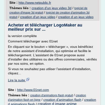
Site :
http://www.netpublic.fr
Thèmes liés :
creation d'un jeux video 3d
/
logiciel de
/
creation d'image 3d gratuit
logiciel de creation d'animation 3d
/
creation d'un jeux video
/
creation d un jeux video
gratuit
Acheter et télécharger LogoMaker au
meilleur prix sur ...
la version complète
Comment télécharger avec 01net
En cliquant sur le bouton « télécharger », vous bénéficiez
de notre assistant d'installation, qui optimise et facilite le
téléchargement. L'assistant de 01net propose aussi
d'installer des utilitaires ou des offres commerciales, vérifiés
par nos soins, en option.
Si vous ne souhaitez pas utiliser l'assistant d'installation,
cliquez...
Lire la suite
Site :
http://www.01net.com
Thèmes liés :
/
creation d'animations flash gratuit
creation
/
creation d'animation flash
/
creation
d'animation flash en ligne
creation d image anime
d animations flash
/