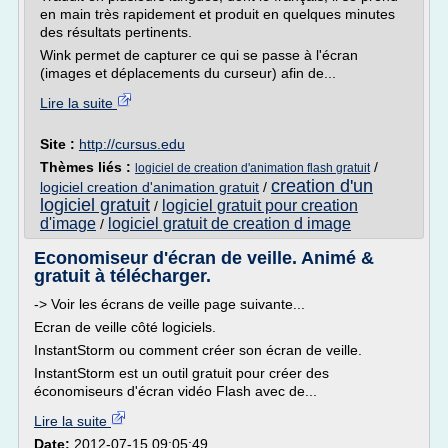
en main très rapidement et produit en quelques minutes
des résultats pertinents.
Wink permet de capturer ce qui se passe à l'écran
(images et déplacements du curseur) afin de...
Lire la suite
Site :
http://cursus.edu
Thèmes liés :
/
logiciel de creation d'animation flash gratuit
creation d'un
logiciel creation d'animation gratuit
/
logiciel gratuit
logiciel gratuit pour creation
/
d'image
logiciel gratuit de creation d image
/
Economiseur d'écran de veille. Animé &
gratuit à télécharger.
-> Voir les écrans de veille page suivante...
Ecran de veille côté logiciels.
InstantStorm ou comment créer son écran de veille.
InstantStorm est un outil gratuit pour créer des
économiseurs d'écran vidéo Flash avec de...
Lire la suite
Date:
2012-07-15 09:05:49