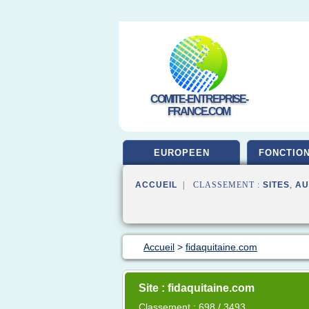
COMITE-ENTREPRISE-
FRANCE.COM
EUROPEEN
FONCTIO
ACCUEIL
| CLASSEMENT :
SITES
,
AU
Accueil
>
fidaquitaine.com
Site : fidaquitaine.com
Classement : 698 / 3493