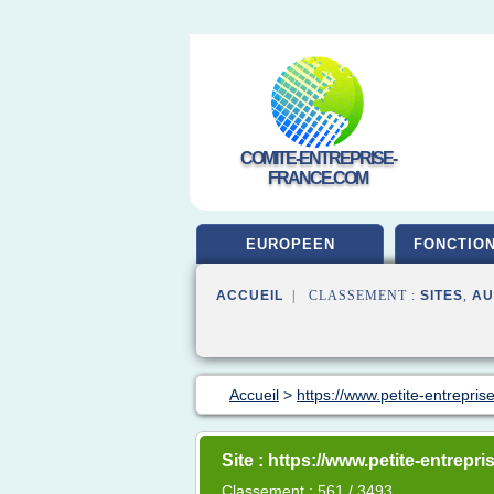
COMITE-ENTREPRISE-
FRANCE.COM
EUROPEEN
FONCTIO
ACCUEIL
| CLASSEMENT :
SITES
,
AU
Accueil
>
https://www.petite-entrepris
Site : https://www.petite-entrepri
Classement : 561 / 3493